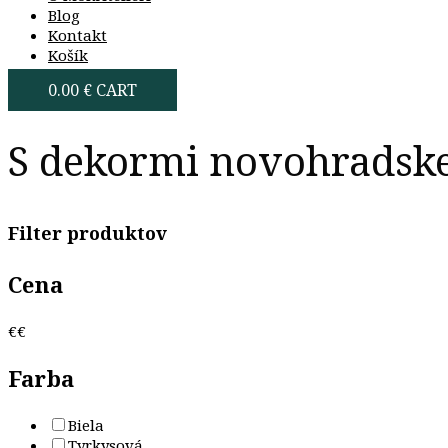
Blog
Kontakt
Košík
0.00
€
CART
S dekormi novohradske
Filter produktov
Cena
€
€
Farba
Biela
Tyrkysová