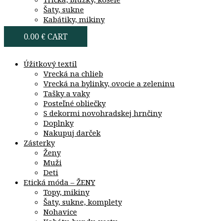
Šaty, sukne
Kabátiky, mikiny
0.00
€
CART
Úžitkový textil
Vrecká na chlieb
Vrecká na bylinky, ovocie a zeleninu
Tašky a vaky
Posteľné obliečky
S dekormi novohradskej hrnčiny
Doplnky
Nakupuj darček
Zásterky
Ženy
Muži
Deti
Etická móda – ŽENY
Topy, mikiny
Šaty, sukne, komplety
Nohavice