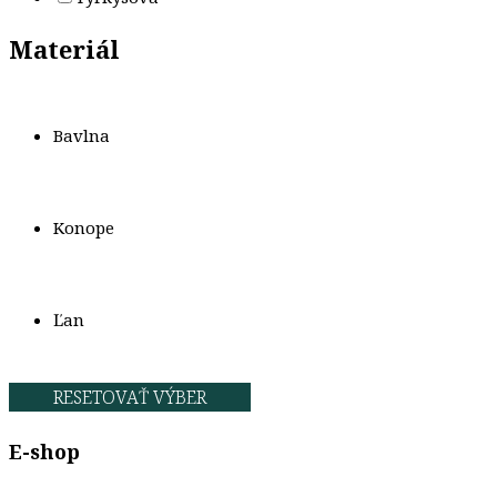
Materiál
Bavlna
Konope
Ľan
RESETOVAŤ VÝBER
E-shop