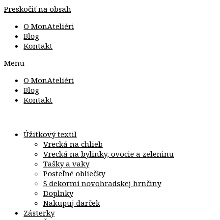
Preskočiť na obsah
O MonAteliéri
Blog
Kontakt
Menu
O MonAteliéri
Blog
Kontakt
Úžitkový textil
Vrecká na chlieb
Vrecká na bylinky, ovocie a zeleninu
Tašky a vaky
Posteľné obliečky
S dekormi novohradskej hrnčiny
Doplnky
Nakupuj darček
Zásterky