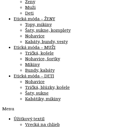
Ženy
Muži
Deti
Etická móda – ŽENY
Topy, mikiny
Šaty, sukne, komplety
Nohavice
Kabáty, bundy, vesty
Etická móda – MUŽI
Tričká, košele
Nohavice, šortky
Mikiny
Bundy, kabáty
Etická móda – DETI
Nohavice
Tričká, blúzky, košele
Šaty, sukne
Kabátiky, mikiny
Menu
Úžitkový textil
Vrecká na chlieb