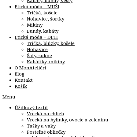
Kabáty, bundy, vesty
Etická móda – MUŽI
Tričká, košele
Nohavice, šortky
Mikiny
Bundy, kabáty
Etická móda – DETI
Tričká, blúzky, košele
Nohavice
Šaty, sukne
Kabátiky, mikiny
O MonAteliéri
Blog
Kontakt
Košík
Menu
Úžitkový textil
Vrecká na chlieb
Vrecká na bylinky, ovocie a zeleninu
Tašky a vaky
Posteľné obliečky