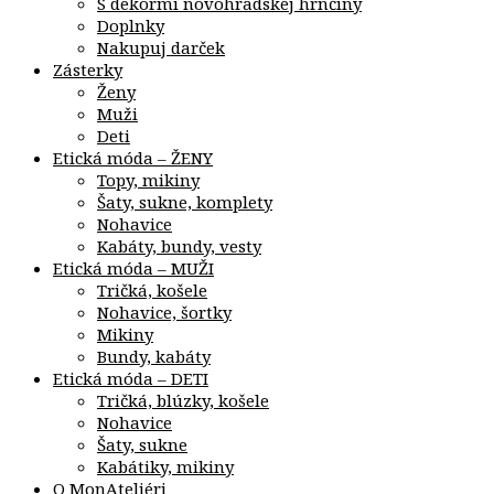
S dekormi novohradskej hrnčiny
Doplnky
Nakupuj darček
Zásterky
Ženy
Muži
Deti
Etická móda – ŽENY
Topy, mikiny
Šaty, sukne, komplety
Nohavice
Kabáty, bundy, vesty
Etická móda – MUŽI
Tričká, košele
Nohavice, šortky
Mikiny
Bundy, kabáty
Etická móda – DETI
Tričká, blúzky, košele
Nohavice
Šaty, sukne
Kabátiky, mikiny
O MonAteliéri