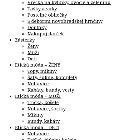
Vrecká na bylinky, ovocie a zeleninu
Tašky a vaky
Posteľné obliečky
S dekormi novohradskej hrnčiny
Doplnky
Nakupuj darček
Zásterky
Ženy
Muži
Deti
Etická móda – ŽENY
Topy, mikiny
Šaty, sukne, komplety
Nohavice
Kabáty, bundy, vesty
Etická móda – MUŽI
Tričká, košele
Nohavice, šortky
Mikiny
Bundy, kabáty
Etická móda – DETI
Nohavice
Tričká, blúzky, košele