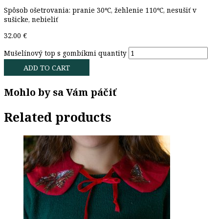
Spôsob ošetrovania: pranie 30ºC, žehlenie 110ºC, nesušiť v
sušicke, nebieliť
32.00
€
Mušelínový top s gombíkmi quantity
ADD TO CART
Mohlo by sa Vám páčiť
Related products