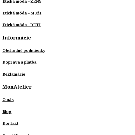
Etická móda – ŽENY
Etická móda – MUŽI
Etická móda - DETI
Informácie
Obchodné podmienky
Doprava a platba
Reklamácie
MonAtelier
O nás
Blog
Kontakt