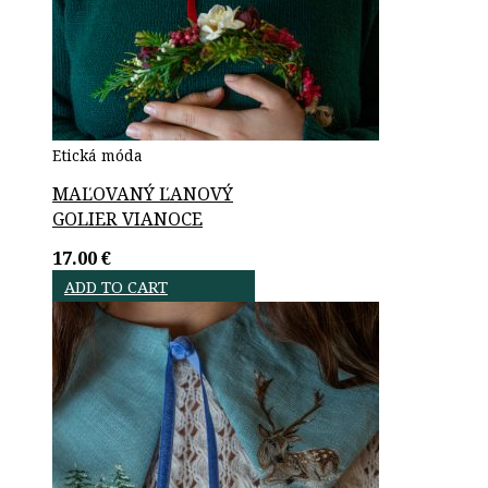
Etická móda
MAĽOVANÝ ĽANOVÝ
GOLIER VIANOCE
17.00
€
ADD TO CART