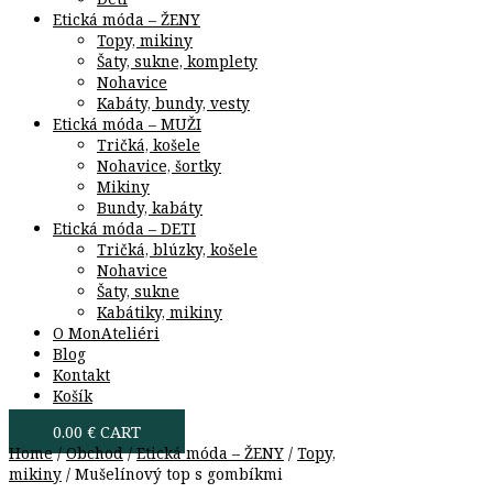
Etická móda – ŽENY
Topy, mikiny
Šaty, sukne, komplety
Nohavice
Kabáty, bundy, vesty
Etická móda – MUŽI
Tričká, košele
Nohavice, šortky
Mikiny
Bundy, kabáty
Etická móda – DETI
Tričká, blúzky, košele
Nohavice
Šaty, sukne
Kabátiky, mikiny
O MonAteliéri
Blog
Kontakt
Košík
0.00
€
CART
Home
/
Obchod
/
Etická móda – ŽENY
/
Topy,
mikiny
/ Mušelínový top s gombíkmi