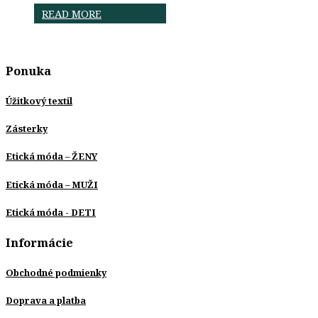
READ MORE
Ponuka
Úžitkový textil
Zásterky
Etická móda – ŽENY
Etická móda – MUŽI
Etická móda - DETI
Informácie
Obchodné podmienky
Doprava a platba