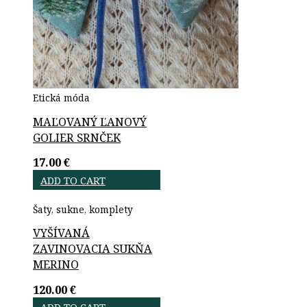
Etická móda
MAĽOVANÝ ĽANOVÝ
GOLIER SRNČEK
17.00
€
ADD TO CART
Šaty, sukne, komplety
VYŠÍVANÁ
ZAVINOVACIA SUKŇA
MERINO
120.00
€