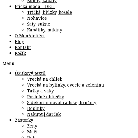
Bundy, kabáty
Etická móda – DETI
Tričká, blúzky, košele
Nohavice
Šaty, sukne
Kabátiky, mikiny
O MonAteliéri
Blog
Kontakt
Košík
Menu
Úžitkový textil
Vrecká na chlieb
Vrecká na bylinky, ovocie a zeleninu
Tašky a vaky
Posteľné obliečky
S dekormi novohradskej hrnčiny
Doplnky
Nakupuj darček
Zásterky
Ženy
Muži
Deti