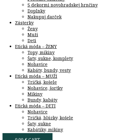
S dekormi novohradskej hrnčiny
Doplnky
Nakupuj darček
Zásterky
Ženy
Muži
Deti
Etická móda – ŽENY
Topy, mikiny
Šaty, sukne, komplety
Nohavice
Kabáty, bundy, vesty
Etická móda – MUŽI
Tričká, košele
Nohavice, šortky
Mikiny
Bundy, kabáty
Etická móda – DETI
Nohavice
Tričká, blúzky, košele
Šaty, sukne
Kabátiky, mikiny
0.00
€
CART