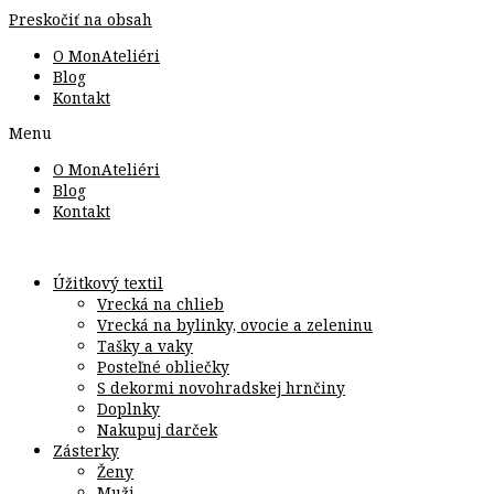
Preskočiť na obsah
O MonAteliéri
Blog
Kontakt
Menu
O MonAteliéri
Blog
Kontakt
Úžitkový textil
Vrecká na chlieb
Vrecká na bylinky, ovocie a zeleninu
Tašky a vaky
Posteľné obliečky
S dekormi novohradskej hrnčiny
Doplnky
Nakupuj darček
Zásterky
Ženy
Muži