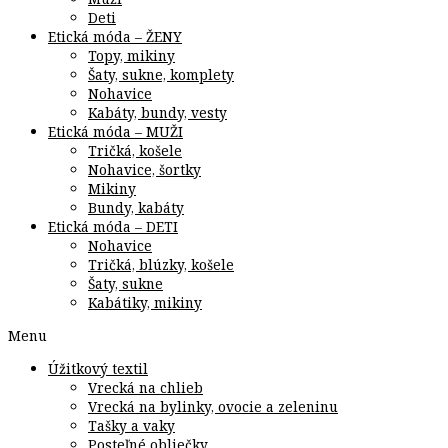
Deti
Etická móda – ŽENY
Topy, mikiny
Šaty, sukne, komplety
Nohavice
Kabáty, bundy, vesty
Etická móda – MUŽI
Tričká, košele
Nohavice, šortky
Mikiny
Bundy, kabáty
Etická móda – DETI
Nohavice
Tričká, blúzky, košele
Šaty, sukne
Kabátiky, mikiny
Menu
Úžitkový textil
Vrecká na chlieb
Vrecká na bylinky, ovocie a zeleninu
Tašky a vaky
Posteľné obliečky