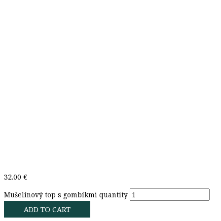
32.00
€
Mušelínový top s gombíkmi quantity
ADD TO CART